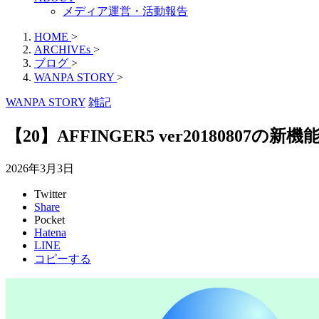
メディア運営・活動報告
HOME
>
ARCHIVEs
>
ブログ
>
WANPA STORY
>
WANPA STORY
雑記
【20】AFFINGER5 ver20180807の
2026年3月3日
Twitter
Share
Pocket
Hatena
LINE
コピーする