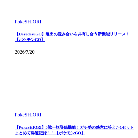
PokeSHIORI
【DaredasuGO】選出の読み合いを共有し合う新機能リリース！
【ポケモンGO】
2026/7/20
PokeSHIORI
【PokeSHIORI】5戦一括登録機能！ガチ勢の熱意に答えた1セット
まとめて爆速記録！！【ポケモンGO】