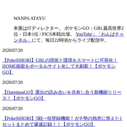
WANPA ATAYU
本業はITディレクター。 ポケモンGO：GBL最高世界2
位・日本1位 / PJCS本戦出場。
YouTube：「わんぱチャ
ンネル」
にて、毎日22時頃からライブ配信中。
2026/07/20
【PokeSHIORI】GBLの現状と環境をスマートに可視化！
HOME画面をポータルサイト化して大刷新！【ポケモン
GO】
2026/07/20
【DaredasuGO】選出の読み合いを共有し合う新機能リリー
ス！【ポケモンGO】
2026/07/20
【PokeSHIORI】5戦一括登録機能！ガチ勢の熱意に答えた1
セットまとめて爆速記録！！【ポケモンGO】