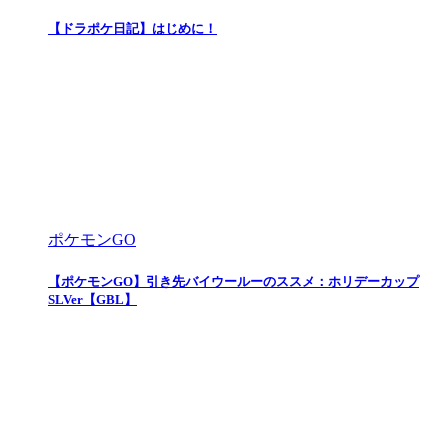
【ドラポケ日記】はじめに！
ポケモンGO
【ポケモンGO】引き先バイウールーのススメ：ホリデーカップ
SLVer【GBL】