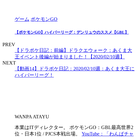
ゲーム
ポケモンGO
【ポケモンGO】ハイパーリーグ：デンリュウのススメ【GBL】
PREV
【ドラポケ日記：前編】ドラクエウォーク：あくま大
王イベント後編が始まりました！【2020/02/10週】
NEXT
【動画14】ドラポケ日記：2020/02/10週：あくま大王に
ハイパーリーグ！
WANPA ATAYU
本業はITディレクター。 ポケモンGO：GBL最高世界2
位・日本1位 / PJCS本戦出場。
YouTube：「わんぱチャ