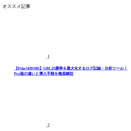
テ
オススメ記事
ゴ
リ
ー
1
【PokeSHIORI】GBLの勝率を最大化するログ記録・分析ツール！
Pro版の違いと導入手順を徹底解説
2