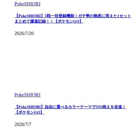
PokeSHIORI
【PokeSHIORI】5戦一括登録機能！ガチ勢の熱意に答えた1セット
まとめて爆速記録！！【ポケモンGO】
2026/7/20
PokeSHIORI
【PokeSHIORI】自由に選べるカラーテーマでSNS映えを促進！
【ポケモンGO】
2026/7/7