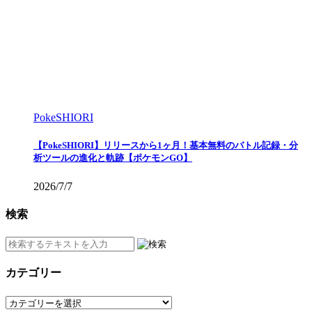
PokeSHIORI
【PokeSHIORI】リリースから1ヶ月！基本無料のバトル記録・分
析ツールの進化と軌跡【ポケモンGO】
2026/7/7
検索
カテゴリー
カ