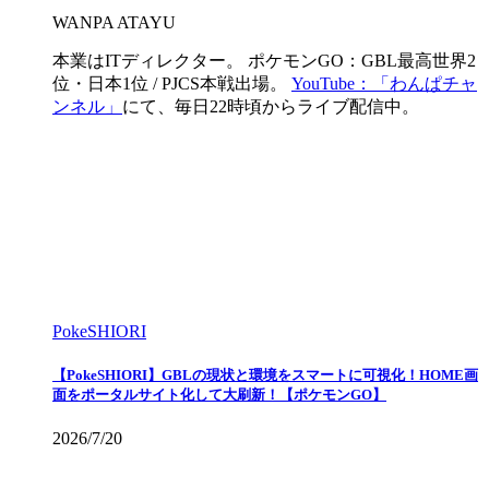
WANPA ATAYU
本業はITディレクター。 ポケモンGO：GBL最高世界2
位・日本1位 / PJCS本戦出場。
YouTube：「わんぱチャ
ンネル」
にて、毎日22時頃からライブ配信中。
PokeSHIORI
【PokeSHIORI】GBLの現状と環境をスマートに可視化！HOME画
面をポータルサイト化して大刷新！【ポケモンGO】
2026/7/20