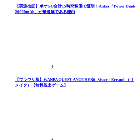
【実測検証】ポケGO合計15時間稼働で証明！Anker「Power Bank
20000mAh」が最適解である理由
3
【ブラウザ版】WANPA QUEST ANOTHER6 -Sister's Errand-（リ
メイク）【無料脱出ゲーム】