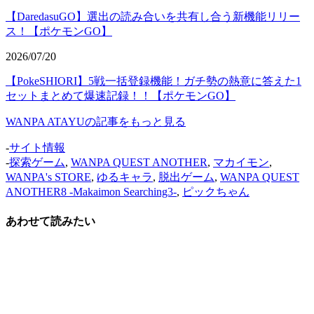
【DaredasuGO】選出の読み合いを共有し合う新機能リリー
ス！【ポケモンGO】
2026/07/20
【PokeSHIORI】5戦一括登録機能！ガチ勢の熱意に答えた1
セットまとめて爆速記録！！【ポケモンGO】
WANPA ATAYUの記事をもっと見る
-
サイト情報
-
探索ゲーム
,
WANPA QUEST ANOTHER
,
マカイモン
,
WANPA's STORE
,
ゆるキャラ
,
脱出ゲーム
,
WANPA QUEST
ANOTHER8 -Makaimon Searching3-
,
ピックちゃん
あわせて読みたい