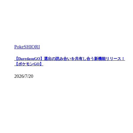
PokeSHIORI
【DaredasuGO】選出の読み合いを共有し合う新機能リリース！
【ポケモンGO】
2026/7/20