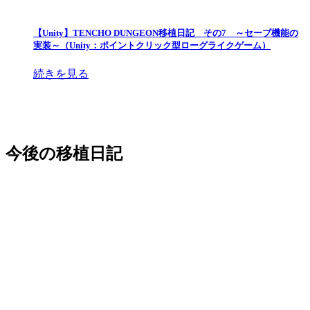
【Unity】TENCHO DUNGEON移植日記 その7 ～セーブ機能の
実装～（Unity：ポイントクリック型ローグライクゲーム）
続きを見る
今後の移植日記