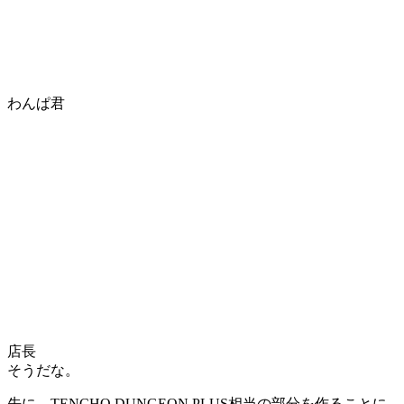
わんぱ君
店長
そうだな。
先に、TENCHO DUNGEON PLUS相当の部分を作ることに