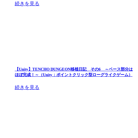
続きを見る
【Unity】TENCHO DUNGEON移植日記 その6 ～ベース部分は
ほぼ完成！～（Unity：ポイントクリック型ローグライクゲーム）
続きを見る