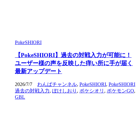
PokeSHIORI
【PokeSHIORI】過去の対戦入力が可能に！
ユーザー様の声を反映した痒い所に手が届く
最新アップデート
2026/7/7
わんぱチャンネル
,
PokeSHIORI
,
PokeSHIORI
過去の対戦入力
,
ぽけしおり
,
ポケシオリ
,
ポケモンGO
,
GBL