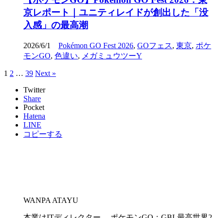
京レポート｜ユニティレイドが創出した「没
入感」の最高潮
2026/6/1
Pokémon GO Fest 2026
,
GOフェス
,
東京
,
ポケ
モンGO
,
色違い
,
メガミュウツーY
1
2
…
39
Next »
Twitter
Share
Pocket
Hatena
LINE
コピーする
WANPA ATAYU
本業はITディレクター。 ポケモンGO：GBL最高世界2