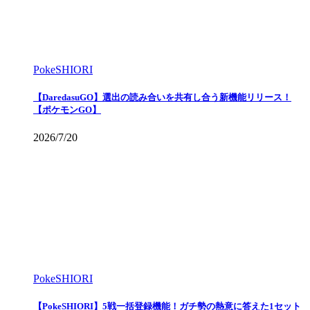
PokeSHIORI
【DaredasuGO】選出の読み合いを共有し合う新機能リリース！
【ポケモンGO】
2026/7/20
PokeSHIORI
【PokeSHIORI】5戦一括登録機能！ガチ勢の熱意に答えた1セット