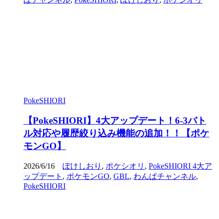
PokeSHIORI
【PokeSHIORI】4大アップデート！6-3バト
ル対応や履歴絞り込み機能の追加！！【ポケ
モンGO】
2026/6/16
ぽけしおり
,
ポケシオリ
,
PokeSHIORI 4大ア
ップデート
,
ポケモンGO
,
GBL
,
わんぱチャンネル
,
PokeSHIORI