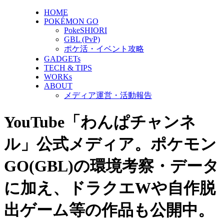
HOME
POKÉMON GO
PokeSHIORI
GBL (PvP)
ポケ活・イベント攻略
GADGETs
TECH & TIPS
WORKs
ABOUT
メディア運営・活動報告
YouTube「わんぱチャンネ
ル」公式メディア。ポケモン
GO(GBL)の環境考察・データ
に加え、ドラクエWや自作脱
出ゲーム等の作品も公開中。