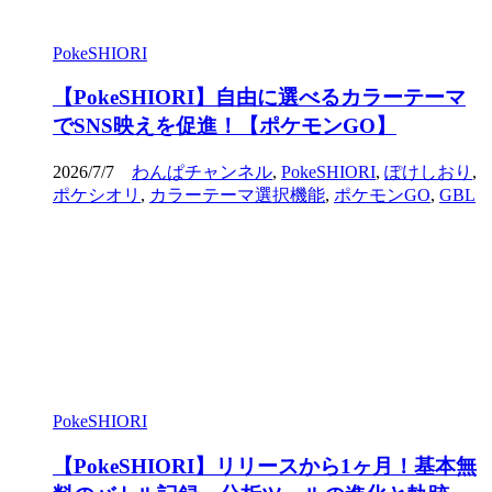
PokeSHIORI
【PokeSHIORI】自由に選べるカラーテーマ
でSNS映えを促進！【ポケモンGO】
2026/7/7
わんぱチャンネル
,
PokeSHIORI
,
ぽけしおり
,
ポケシオリ
,
カラーテーマ選択機能
,
ポケモンGO
,
GBL
PokeSHIORI
【PokeSHIORI】リリースから1ヶ月！基本無