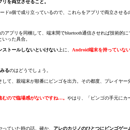
プリを両立させること。
カードn個で成り立っているので、これらをアプリで両立させる
アプリを同梱して、端末間でbluetooth通信させれば技術
といった具合。
ンストールしないといけない
上に、
Android端末を持ってい
てみる
のはどうでしょう。
そして、親端末が順番にビンゴを出力。その都度、プレイヤー
進むので臨場感がないですね…。
やはり、「ビンゴの手元にカ
やっていた時の話。確か、
アレのカジノのひとつにビンゴゲー