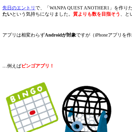
先日のエントリ
で、「WANPA QUEST ANOTHER1
たい
という気持ちになりました。
質よりも数を目指そう
、と
アプリは相変わらず
Androidが対象
ですが（iPhoneアプリ
…例えば
ビンゴアプリ！