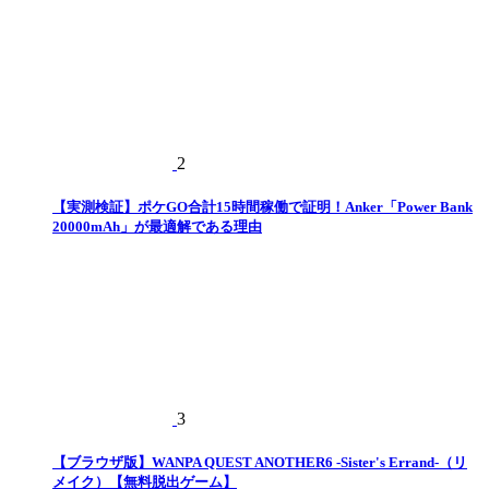
2
【実測検証】ポケGO合計15時間稼働で証明！Anker「Power Bank
20000mAh」が最適解である理由
3
【ブラウザ版】WANPA QUEST ANOTHER6 -Sister's Errand-（リ
メイク）【無料脱出ゲーム】