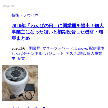
技術・ノウハウ
2026年「わんぱの日」に開業届を提出！個人
事業主になった狙いと初期投資した機材・環
境まとめ
2026/3/6
開業届
,
マネーフォワード
,
Lenovo
,
配信環境
,
わんぱチャンネル
,
ガジェット
,
デスク環境
,
個人事業
主
,
副業