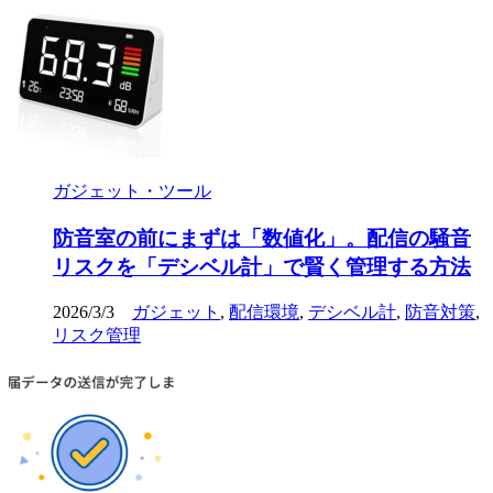
ガジェット・ツール
防音室の前にまずは「数値化」。配信の騒音
リスクを「デシベル計」で賢く管理する方法
2026/3/3
ガジェット
,
配信環境
,
デシベル計
,
防音対策
,
リスク管理