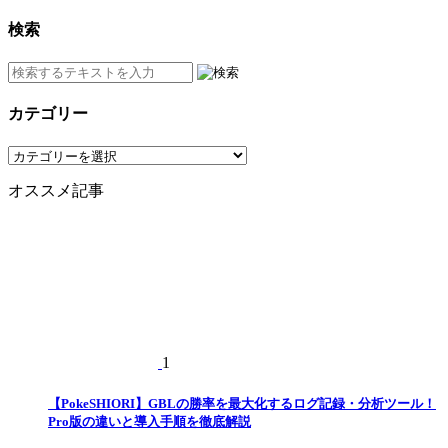
検索
カテゴリー
カ
テ
オススメ記事
ゴ
リ
ー
1
【PokeSHIORI】GBLの勝率を最大化するログ記録・分析ツール！
Pro版の違いと導入手順を徹底解説