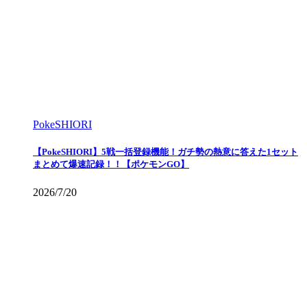
PokeSHIORI
【PokeSHIORI】5戦一括登録機能！ガチ勢の熱意に答えた1セット
まとめて爆速記録！！【ポケモンGO】
2026/7/20