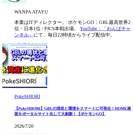
WANPA ATAYU
本業はITディレクター。 ポケモンGO：GBL最高世界2
位・日本1位 / PJCS本戦出場。
YouTube：「わんぱチャ
ンネル」
にて、毎日22時頃からライブ配信中。
PokeSHIORI
【PokeSHIORI】GBLの現状と環境をスマートに可視化！HOME画
面をポータルサイト化して大刷新！【ポケモンGO】
2026/7/20