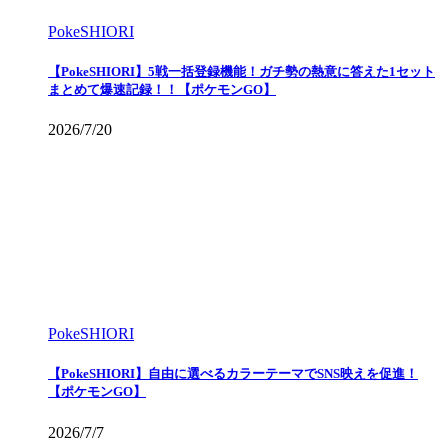
PokeSHIORI
【PokeSHIORI】5戦一括登録機能！ガチ勢の熱意に答えた1セット
まとめて爆速記録！！【ポケモンGO】
2026/7/20
PokeSHIORI
【PokeSHIORI】自由に選べるカラーテーマでSNS映えを促進！
【ポケモンGO】
2026/7/7