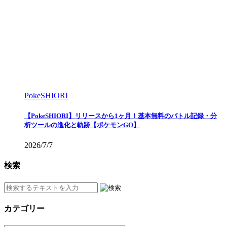
PokeSHIORI
【PokeSHIORI】リリースから1ヶ月！基本無料のバトル記録・分
析ツールの進化と軌跡【ポケモンGO】
2026/7/7
検索
カテゴリー