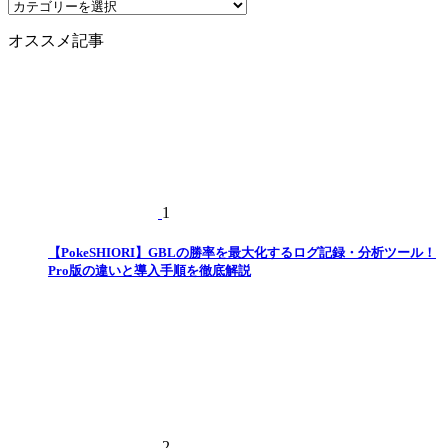
カ
テ
オススメ記事
ゴ
リ
ー
1
【PokeSHIORI】GBLの勝率を最大化するログ記録・分析ツール！
Pro版の違いと導入手順を徹底解説
2