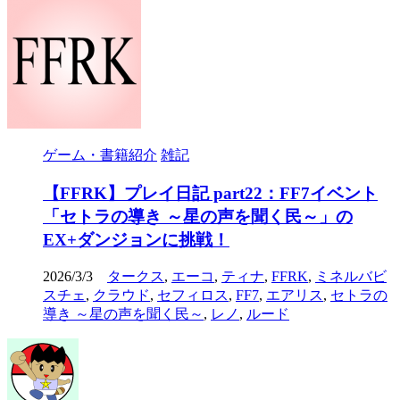
ゲーム・書籍紹介
雑記
【FFRK】プレイ日記 part22：FF7イベント
「セトラの導き ～星の声を聞く民～」の
EX+ダンジョンに挑戦！
2026/3/3
タークス
,
エーコ
,
ティナ
,
FFRK
,
ミネルバビ
スチェ
,
クラウド
,
セフィロス
,
FF7
,
エアリス
,
セトラの
導き ～星の声を聞く民～
,
レノ
,
ルード