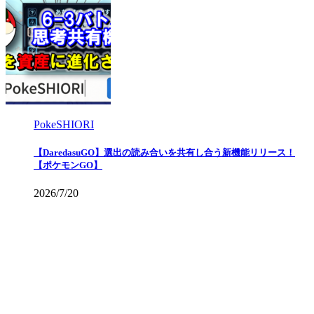
PokeSHIORI
【DaredasuGO】選出の読み合いを共有し合う新機能リリース！
【ポケモンGO】
2026/7/20