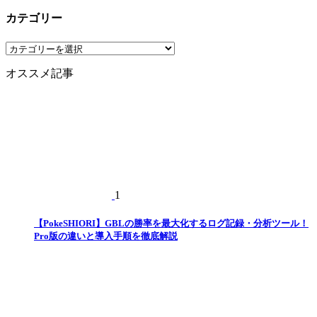
カテゴリー
カ
テ
オススメ記事
ゴ
リ
ー
1
【PokeSHIORI】GBLの勝率を最大化するログ記録・分析ツール！
Pro版の違いと導入手順を徹底解説