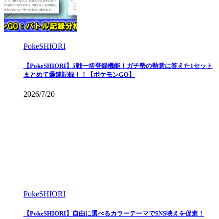
PokeSHIORI
【PokeSHIORI】5戦一括登録機能！ガチ勢の熱意に答えた1セット
まとめて爆速記録！！【ポケモンGO】
2026/7/20
PokeSHIORI
【PokeSHIORI】自由に選べるカラーテーマでSNS映えを促進！