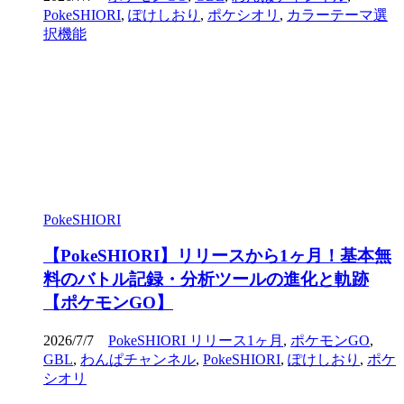
PokeSHIORI
,
ぽけしおり
,
ポケシオリ
,
カラーテーマ選
択機能
PokeSHIORI
【PokeSHIORI】リリースから1ヶ月！基本無
料のバトル記録・分析ツールの進化と軌跡
【ポケモンGO】
2026/7/7
PokeSHIORI リリース1ヶ月
,
ポケモンGO
,
GBL
,
わんぱチャンネル
,
PokeSHIORI
,
ぽけしおり
,
ポケ
シオリ