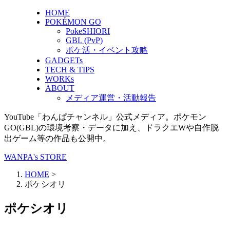
HOME
POKÉMON GO
PokeSHIORI
GBL (PvP)
ポケ活・イベント攻略
GADGETs
TECH & TIPS
WORKs
ABOUT
メディア運営・活動報告
YouTube「わんぱチャンネル」公式メディア。ポケモン
GO(GBL)の環境考察・データに加え、ドラクエWや自作脱
出ゲーム等の作品も公開中。
WANPA's STORE
HOME
>
ポケシオリ
ポケシオリ