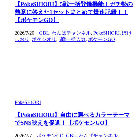
【PokeSHIORI】5戦一括登録機能！ガチ勢の
熱意に答えた1セットまとめて爆速記録！！
【ポケモンGO】
2026/7/20
GBL
,
わんぱチャンネル
,
PokeSHIORI
,
ぽけ
しおり
,
ポケシオリ
,
5戦一括入力
,
ポケモンGO
PokeSHIORI
【PokeSHIORI】自由に選べるカラーテーマ
でSNS映えを促進！【ポケモンGO】
2026/7/7
ポケモンGO
,
GBL
,
わんぱチャンネル
,