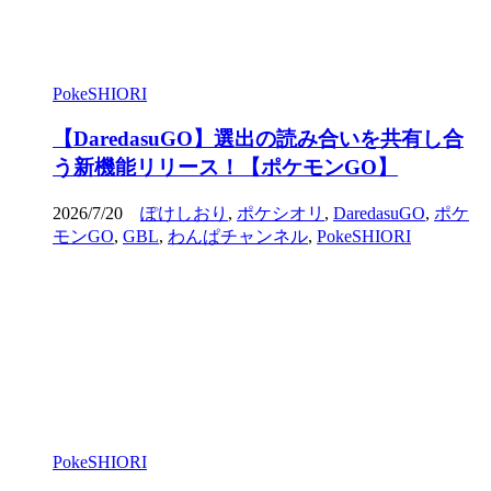
PokeSHIORI
【DaredasuGO】選出の読み合いを共有し合
う新機能リリース！【ポケモンGO】
2026/7/20
ぽけしおり
,
ポケシオリ
,
DaredasuGO
,
ポケ
モンGO
,
GBL
,
わんぱチャンネル
,
PokeSHIORI
PokeSHIORI