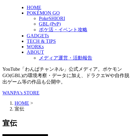
HOME
POKÉMON GO
PokeSHIORI
GBL (PvP)
ポケ活・イベント攻略
GADGETs
TECH & TIPS
WORKs
ABOUT
メディア運営・活動報告
YouTube「わんぱチャンネル」公式メディア。ポケモン
GO(GBL)の環境考察・データに加え、ドラクエWや自作脱
出ゲーム等の作品も公開中。
WANPA's STORE
HOME
>
宣伝
宣伝