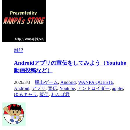
雑記
Androidアプリの宣伝をしてみよう（Youtube
動画投稿など）
2026/3/3
脱出ゲーム
,
Andorid
,
WANPA QUEST6
,
Android
,
アプリ
,
宣伝
,
Youtube
,
アンドロイダー
,
appliv
,
ゆるキャラ
,
販促
,
わんぱ君