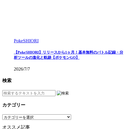
PokeSHIORI
【PokeSHIORI】リリースから1ヶ月！基本無料のバトル記録・分
析ツールの進化と軌跡【ポケモンGO】
2026/7/7
検索
カテゴリー
カ
テ
オススメ記事
ゴ