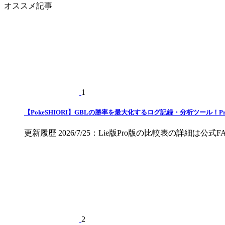
オススメ記事
ゴ
リ
ー
1
【PokeSHIORI】GBLの勝率を最大化するログ記録・分析ツール！
更新履歴 2026/7/25：Lie版Pro版の比較表の詳細は公式F
2