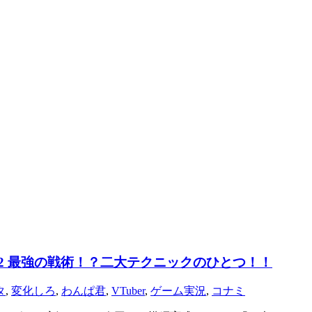
 #2 最強の戦術！？二大テクニックのひとつ！！
タ
,
変化しろ
,
わんぱ君
,
VTuber
,
ゲーム実況
,
コナミ