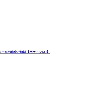
析ツールの進化と軌跡【ポケモンGO】