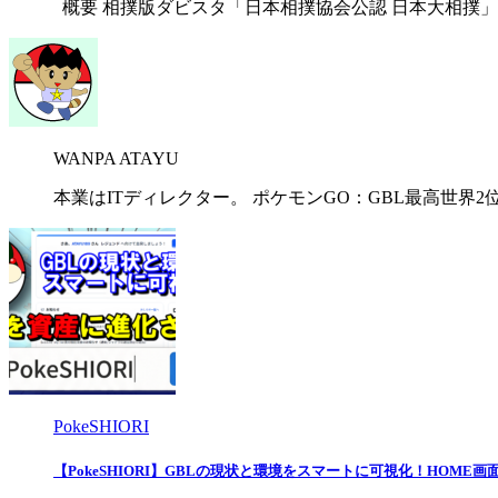
概要 相撲版ダビスタ「日本相撲協会公認 日本大相撲」
WANPA ATAYU
本業はITディレクター。 ポケモンGO：GBL最高世界2位・
PokeSHIORI
【PokeSHIORI】GBLの現状と環境をスマートに可視化！HOM