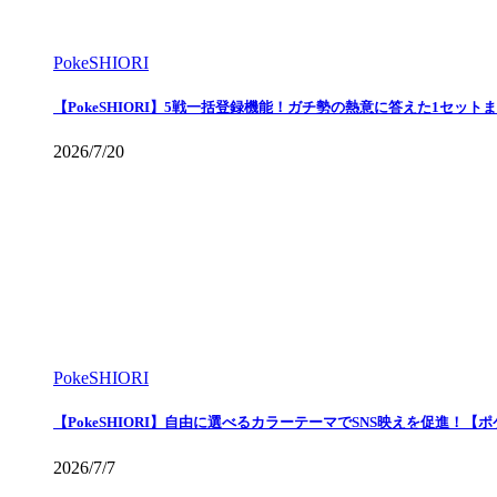
PokeSHIORI
【PokeSHIORI】5戦一括登録機能！ガチ勢の熱意に答えた1セッ
2026/7/20
PokeSHIORI
【PokeSHIORI】自由に選べるカラーテーマでSNS映えを促進！【
2026/7/7