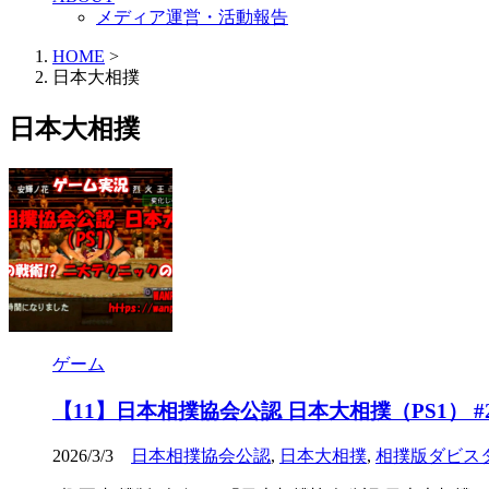
メディア運営・活動報告
HOME
>
日本大相撲
日本大相撲
ゲーム
【11】日本相撲協会公認 日本大相撲（PS1）
2026/3/3
日本相撲協会公認
,
日本大相撲
,
相撲版ダビス