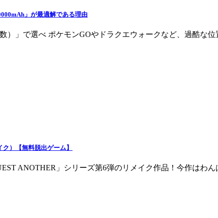
20000mAh」が最適解である理由
数）」で選べ ポケモンGOやドラクエウォークなど、過酷な位
d-（リメイク）【無料脱出ゲーム】
UEST ANOTHER」シリーズ第6弾のリメイク作品！今作