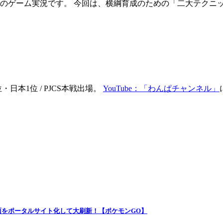
のゲーム実況です。 今回は、横綱育成のための「二大テクニック
日本1位 / PJCS本戦出場。
YouTube：「わんぱチャンネル」
E画面をポータルサイト化して大刷新！【ポケモンGO】