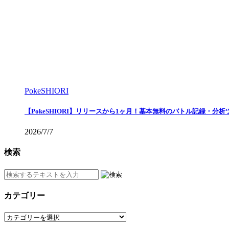
PokeSHIORI
【PokeSHIORI】リリースから1ヶ月！基本無料のバトル記録・分
2026/7/7
検索
カテゴリー
カ
テ