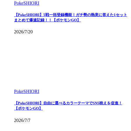
PokeSHIORI
【PokeSHIORI】5戦一括登録機能！ガチ勢の熱意に答えた1セット
まとめて爆速記録！！【ポケモンGO】
2026/7/20
PokeSHIORI
【PokeSHIORI】自由に選べるカラーテーマでSNS映えを促進！
【ポケモンGO】
2026/7/7