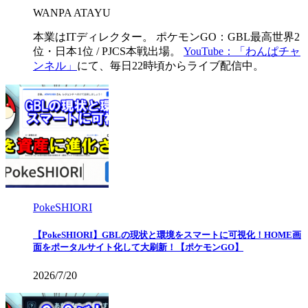
WANPA ATAYU
本業はITディレクター。 ポケモンGO：GBL最高世界2
位・日本1位 / PJCS本戦出場。
YouTube：「わんぱチャ
ンネル」
にて、毎日22時頃からライブ配信中。
PokeSHIORI
【PokeSHIORI】GBLの現状と環境をスマートに可視化！HOME画
面をポータルサイト化して大刷新！【ポケモンGO】
2026/7/20