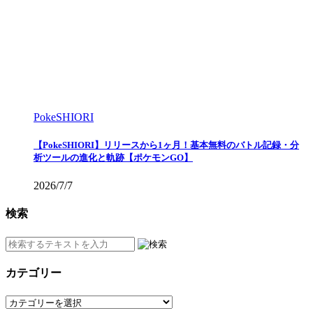
PokeSHIORI
【PokeSHIORI】リリースから1ヶ月！基本無料のバトル記録・分
析ツールの進化と軌跡【ポケモンGO】
2026/7/7
検索
カテゴリー
カ