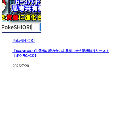
PokeSHIORI
【DaredasuGO】選出の読み合いを共有し合う新機能リリース！
【ポケモンGO】
2026/7/20