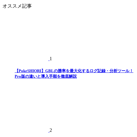
テ
オススメ記事
ゴ
リ
ー
1
【PokeSHIORI】GBLの勝率を最大化するログ記録・分析ツール！
Pro版の違いと導入手順を徹底解説
2