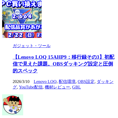
ガジェット・ツール
【Lenovo LOQ 15AHP9：移行録その3】初配
信で見えた課題。OBSダッキング設定と圧倒
的スペック
2026/3/10
Lenovo LOQ
,
配信環境
,
OBS設定
,
ダッキン
グ
,
YouTube配信
,
機材レビュー
,
GBL