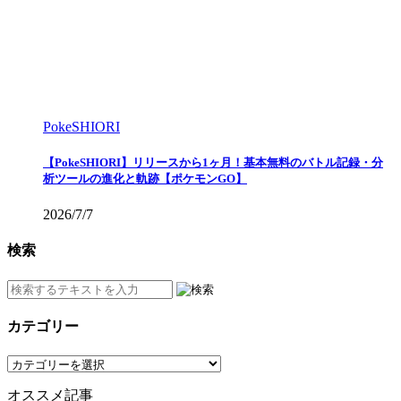
PokeSHIORI
【PokeSHIORI】リリースから1ヶ月！基本無料のバトル記録・分
析ツールの進化と軌跡【ポケモンGO】
2026/7/7
検索
カテゴリー
カ
テ
オススメ記事
ゴ