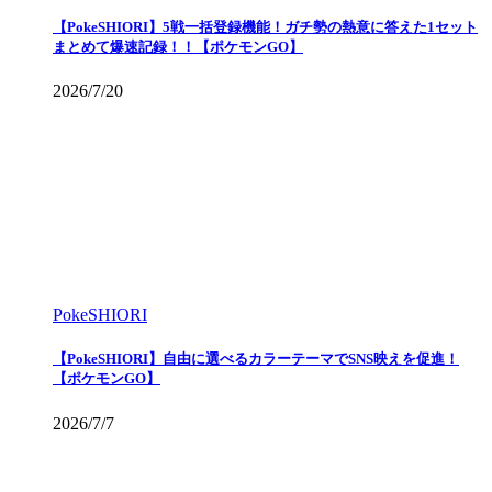
【PokeSHIORI】5戦一括登録機能！ガチ勢の熱意に答えた1セット
まとめて爆速記録！！【ポケモンGO】
2026/7/20
PokeSHIORI
【PokeSHIORI】自由に選べるカラーテーマでSNS映えを促進！
【ポケモンGO】
2026/7/7