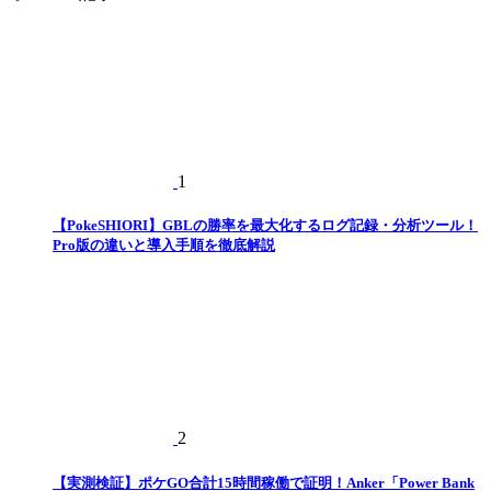
リ
ー
1
【PokeSHIORI】GBLの勝率を最大化するログ記録・分析ツール！
Pro版の違いと導入手順を徹底解説
2
【実測検証】ポケGO合計15時間稼働で証明！Anker「Power Bank