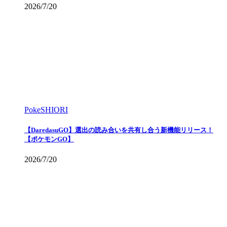
2026/7/20
PokeSHIORI
【DaredasuGO】選出の読み合いを共有し合う新機能リリース！
【ポケモンGO】
2026/7/20