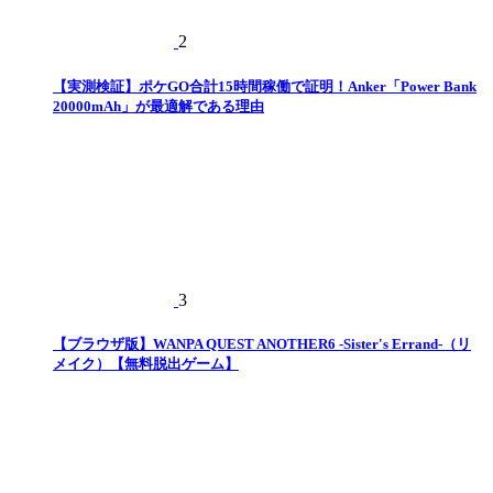
2
【実測検証】ポケGO合計15時間稼働で証明！Anker「Power Bank
20000mAh」が最適解である理由
3
【ブラウザ版】WANPA QUEST ANOTHER6 -Sister's Errand-（リ
メイク）【無料脱出ゲーム】