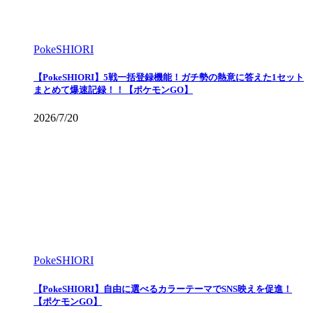
PokeSHIORI
【PokeSHIORI】5戦一括登録機能！ガチ勢の熱意に答えた1セット
まとめて爆速記録！！【ポケモンGO】
2026/7/20
PokeSHIORI
【PokeSHIORI】自由に選べるカラーテーマでSNS映えを促進！
【ポケモンGO】