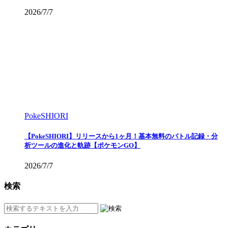
2026/7/7
PokeSHIORI
【PokeSHIORI】リリースから1ヶ月！基本無料のバトル記録・分
析ツールの進化と軌跡【ポケモンGO】
2026/7/7
検索