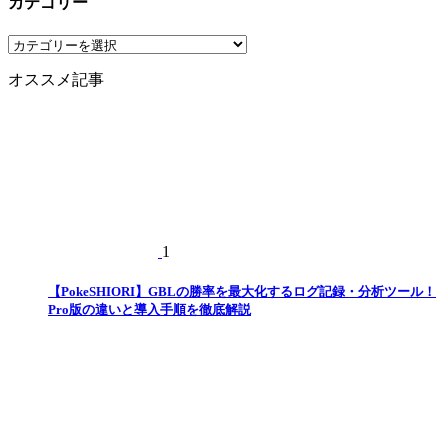
カテゴリー
カ
テ
オススメ記事
ゴ
リ
ー
1
【PokeSHIORI】GBLの勝率を最大化するログ記録・分析ツール！
Pro版の違いと導入手順を徹底解説