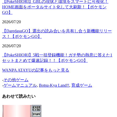
【PokeSHIORI】GBLの現状と環境をスマートに可視化！
HOME画面をポータルサイト化して大刷新！【ポケモン
GO】
2026/07/20
【DaredasuGO】選出の読み合いを共有し合う新機能リリー
ス！【ポケモンGO】
2026/07/20
【PokeSHIORI】5戦一括登録機能！ガチ勢の熱意に答えた1
セットまとめて爆速記録！！【ポケモンGO】
WANPA ATAYUの記事をもっと見る
-
その他ゲーム
-
ゲームマニュアル
,
Botsu-Kya Land!!
,
育成ゲーム
あわせて読みたい