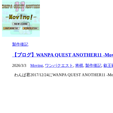
製作後記
【ブログ】WANPA QUEST ANOTHER11 -Mov
2026/3/3
Moving
,
ワンパクエスト
,
将棋
,
製作後記
,
叡王
わんぱ君2017/12/24にWANPA QUEST ANOTHE