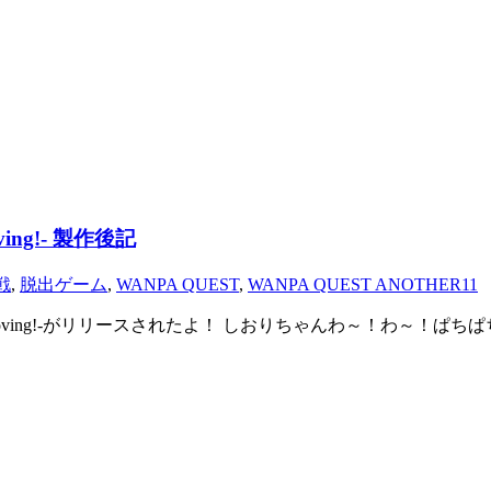
ing!- 製作後記
戦
,
脱出ゲーム
,
WANPA QUEST
,
WANPA QUEST ANOTHER11
R11 -Moving!-がリリースされたよ！ しおりちゃんわ～！わ～！ぱ