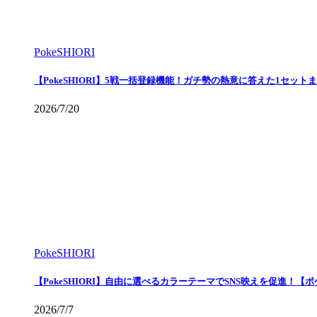
PokeSHIORI
【PokeSHIORI】5戦一括登録機能！ガチ勢の熱意に答えた1セッ
2026/7/20
PokeSHIORI
【PokeSHIORI】自由に選べるカラーテーマでSNS映えを促進！【
2026/7/7