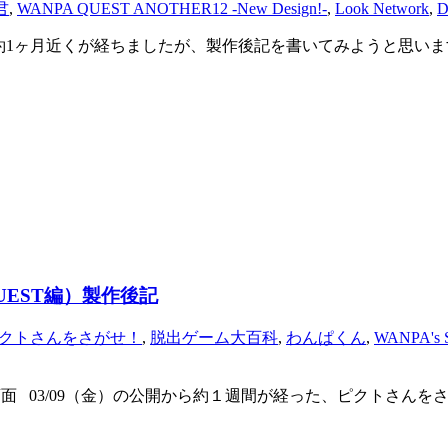
君
,
WANPA QUEST ANOTHER12 -New Design!-
,
Look Network
,
gn!-を公開して約1ヶ月近くが経ちましたが、製作後記を書いてみようと
UEST編）製作後記
クトさんをさがせ！
,
脱出ゲーム大百科
,
わんぱくん
,
WANPA's
画面 03/09（金）の公開から約１週間が経った、ピクトさんをさ