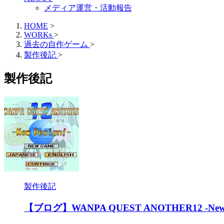
メディア運営・活動報告
HOME
>
WORKs
>
過去の自作ゲーム
>
製作後記
>
製作後記
製作後記
【ブログ】WANPA QUEST ANOTHER12 -New