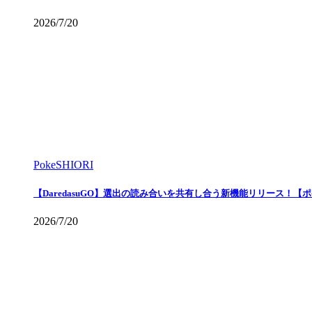
2026/7/20
PokeSHIORI
【DaredasuGO】選出の読み合いを共有し合う新機能リリース！【
2026/7/20