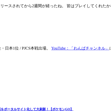
Searching3-がリリースされてから2週間が経ったね。 皆はプレイし
日本1位 / PJCS本戦出場。
YouTube：「わんぱチャンネル」
E画面をポータルサイト化して大刷新！【ポケモンGO】