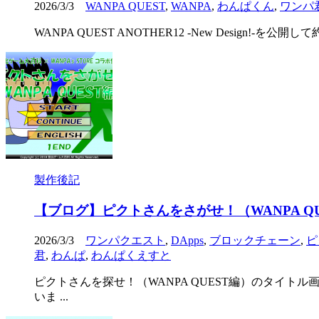
2026/3/3
WANPA QUEST
,
WANPA
,
わんぱくん
,
ワンパ
WANPA QUEST ANOTHER12 -New Desi
製作後記
【ブログ】ピクトさんをさがせ！（WANPA Q
2026/3/3
ワンパクエスト
,
DApps
,
ブロックチェーン
,
ピ
君
,
わんぱ
,
わんぱくえすと
ピクトさんを探せ！（WANPA QUEST編）のタイトル
いま ...