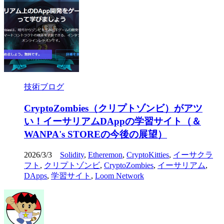
技術ブログ
CryptoZombies（クリプトゾンビ）がアツ
い！イーサリアムDAppの学習サイト（＆
WANPA's STOREの今後の展望）
2026/3/3
Solidity
,
Etheremon
,
CryptoKitties
,
イーサクラ
フト
,
クリプトゾンビ
,
CryptoZombies
,
イーサリアム
,
DApps
,
学習サイト
,
Loom Network