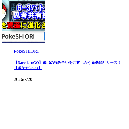
PokeSHIORI
【DaredasuGO】選出の読み合いを共有し合う新機能リリース！
【ポケモンGO】
2026/7/20