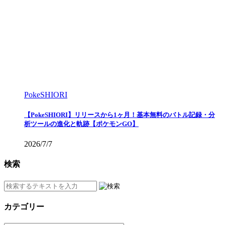
PokeSHIORI
【PokeSHIORI】リリースから1ヶ月！基本無料のバトル記録・分
析ツールの進化と軌跡【ポケモンGO】
2026/7/7
検索
カテゴリー