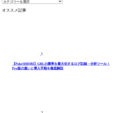
カ
テ
オススメ記事
ゴ
リ
ー
1
【PokeSHIORI】GBLの勝率を最大化するログ記録・分析ツール！
Pro版の違いと導入手順を徹底解説
2