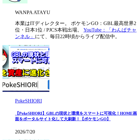
WANPA ATAYU
本業はITディレクター。 ポケモンGO：GBL最高世界2
位・日本1位 / PJCS本戦出場。
YouTube：「わんぱチャ
ンネル」
にて、毎日22時頃からライブ配信中。
PokeSHIORI
【PokeSHIORI】GBLの現状と環境をスマートに可視化！HOME画
面をポータルサイト化して大刷新！【ポケモンGO】
2026/7/20