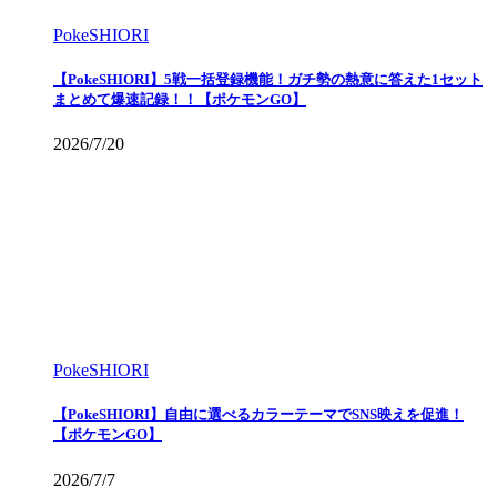
PokeSHIORI
【PokeSHIORI】5戦一括登録機能！ガチ勢の熱意に答えた1セット
まとめて爆速記録！！【ポケモンGO】
2026/7/20
PokeSHIORI
【PokeSHIORI】自由に選べるカラーテーマでSNS映えを促進！
【ポケモンGO】
2026/7/7