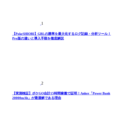
1
【PokeSHIORI】GBLの勝率を最大化するログ記録・分析ツール！
Pro版の違いと導入手順を徹底解説
2
【実測検証】ポケGO合計15時間稼働で証明！Anker「Power Bank
20000mAh」が最適解である理由