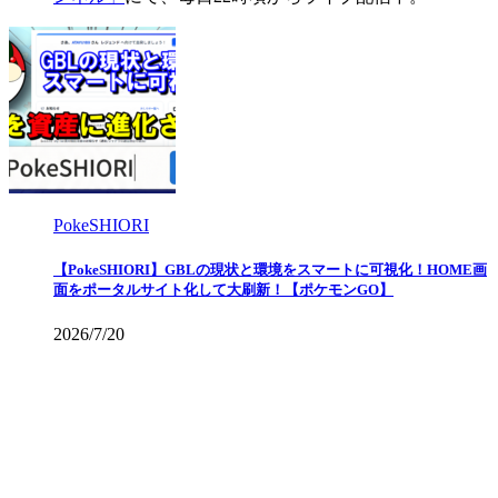
PokeSHIORI
【PokeSHIORI】GBLの現状と環境をスマートに可視化！HOME画
面をポータルサイト化して大刷新！【ポケモンGO】
2026/7/20