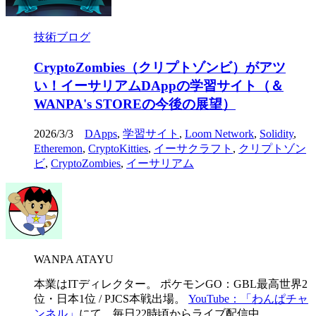
技術ブログ
CryptoZombies（クリプトゾンビ）がアツ
い！イーサリアムDAppの学習サイト（＆
WANPA's STOREの今後の展望）
2026/3/3
DApps
,
学習サイト
,
Loom Network
,
Solidity
,
Etheremon
,
CryptoKitties
,
イーサクラフト
,
クリプトゾン
ビ
,
CryptoZombies
,
イーサリアム
WANPA ATAYU
本業はITディレクター。 ポケモンGO：GBL最高世界2
位・日本1位 / PJCS本戦出場。
YouTube：「わんぱチャ
ンネル」
にて、毎日22時頃からライブ配信中。