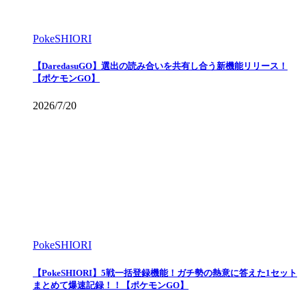
PokeSHIORI
【DaredasuGO】選出の読み合いを共有し合う新機能リリース！
【ポケモンGO】
2026/7/20
PokeSHIORI
【PokeSHIORI】5戦一括登録機能！ガチ勢の熱意に答えた1セット
まとめて爆速記録！！【ポケモンGO】