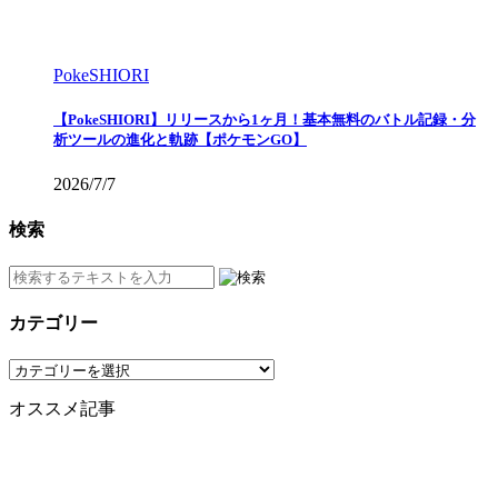
PokeSHIORI
【PokeSHIORI】リリースから1ヶ月！基本無料のバトル記録・分
析ツールの進化と軌跡【ポケモンGO】
2026/7/7
検索
カテゴリー
カ
テ
オススメ記事
ゴ
リ
ー