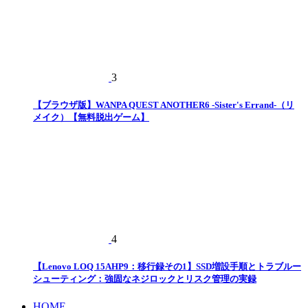
3
【ブラウザ版】WANPA QUEST ANOTHER6 -Sister's Errand-（リ
メイク）【無料脱出ゲーム】
4
【Lenovo LOQ 15AHP9：移行録その1】SSD増設手順とトラブルー
シューティング：強固なネジロックとリスク管理の実録
HOME