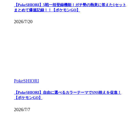
【PokeSHIORI】5戦一括登録機能！ガチ勢の熱意に答えた1セット
まとめて爆速記録！！【ポケモンGO】
2026/7/20
PokeSHIORI
【PokeSHIORI】自由に選べるカラーテーマでSNS映えを促進！
【ポケモンGO】
2026/7/7